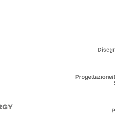
Disegn
Progettazione/
P