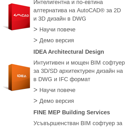
Интелигентна и по-евтина
алтернатива на AutoCAD® за 2D
и 3D дизайн в DWG
>
Научи повече
>
Демо версия
IDEA Architectural Design
Интуитивен и мощен BIM софтуер
за 3D/SD архитектурен дизайн на
в DWG и IFC формат
>
Научи повече
>
Демо версия
FINE MEP Building Services
Усъвършенстван BIM софтуер за